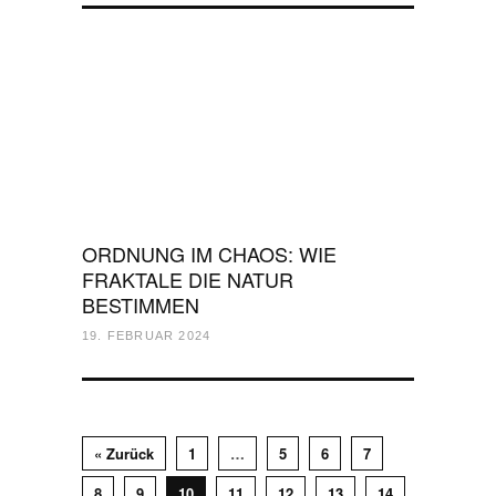
ORDNUNG IM CHAOS: WIE
FRAKTALE DIE NATUR
BESTIMMEN
19. FEBRUAR 2024
« Zurück
1
…
5
6
7
8
9
10
11
12
13
14