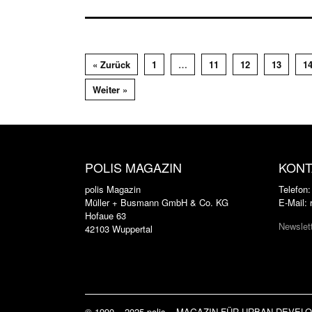
« Zurück
1
…
11
12
13
1
Weiter »
POLIS MAGAZIN
KONT
polis Magazin
Telefon
Müller + Busmann GmbH & Co. KG
E-Mail:
Hofaue 63
Newslet
42103 Wuppertal
© 1990 – 2025 polis – MAGAZIN FÜR URBAN DEVE