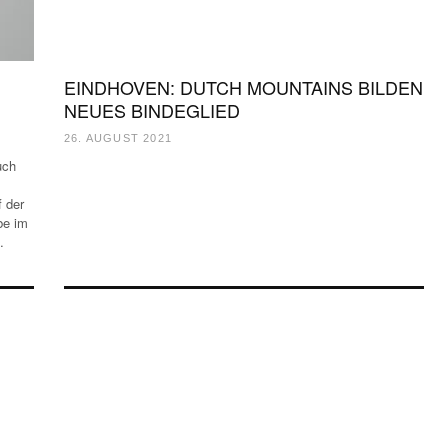
EINDHOVEN: DUTCH MOUNTAINS BILDEN
NEUES BINDEGLIED
26. AUGUST 2021
uch
 der
be im
…