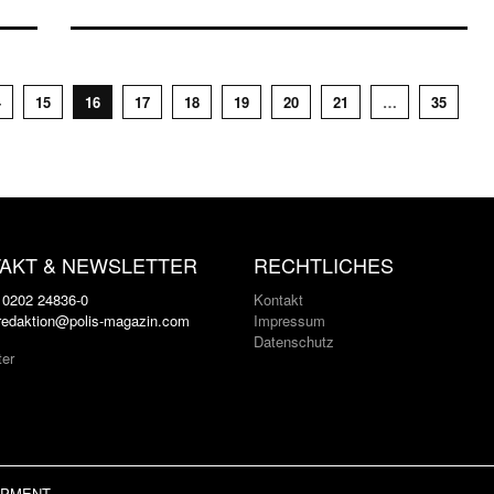
4
15
16
17
18
19
20
21
…
35
AKT & NEWSLETTER
RECHTLICHES
: 0202 24836-0
Kontakt
 redaktion@polis-magazin.com
Impressum
Datenschutz
ter
LOPMENT