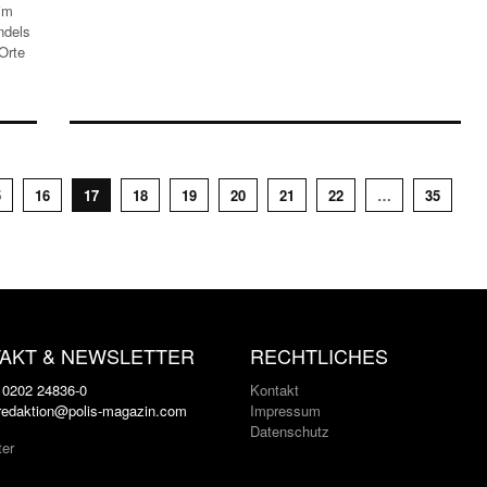
im
ndels
Orte
5
16
17
18
19
20
21
22
…
35
AKT & NEWSLETTER
RECHTLICHES
: 0202 24836-0
Kontakt
 redaktion@polis-magazin.com
Impressum
Datenschutz
ter