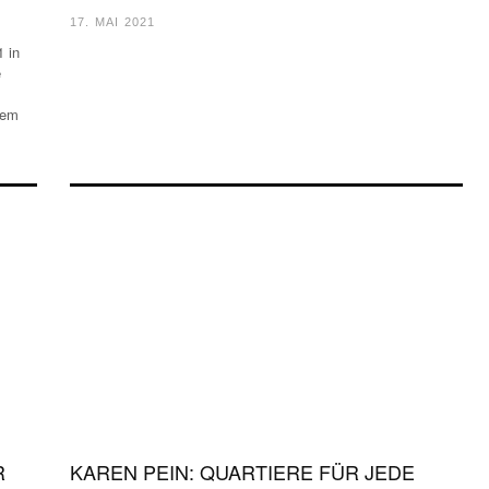
17. MAI 2021
 in
e
dem
R
KAREN PEIN: QUARTIERE FÜR JEDE