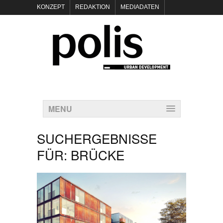
KONZEPT
REDAKTION
MEDIADATEN
NEWSLETTER
POLIS KEYNOTES
KONTAKT
DATENSCHUTZ
IMPRESSUM
MENU
SUCHERGEBNISSE
FÜR:
BRÜCKE