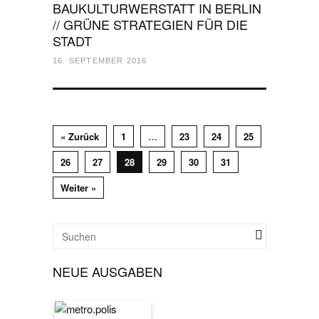
BAUKULTURWERSTATT IN BERLIN
// GRÜNE STRATEGIEN FÜR DIE
STADT
16. SEPTEMBER 2016
« Zurück
1
…
23
24
25
26
27
28
29
30
31
Weiter »
NEUE AUSGABEN