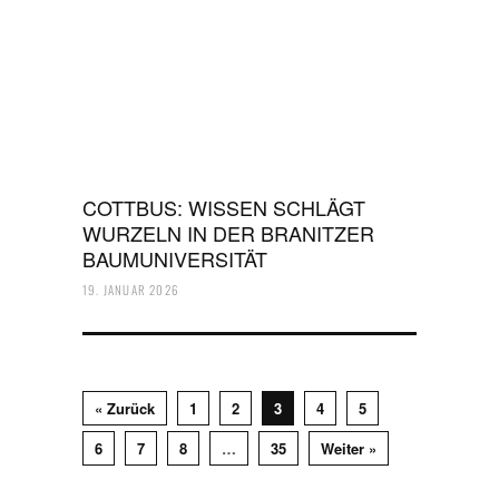
COTTBUS: WISSEN SCHLÄGT
WURZELN IN DER BRANITZER
BAUMUNIVERSITÄT
19. JANUAR 2026
« Zurück
1
2
3
4
5
6
7
8
…
35
Weiter »