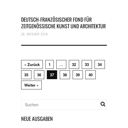
DEUTSCH-FRANZÖSISCHER FOND FÜR
ZEITGENÖSSISCHE KUNST UND ARCHITEKTUR
26. OKTOBER 2016
« Zurück
1
…
32
33
34
35
36
37
38
39
40
Weiter »
NEUE AUSGABEN