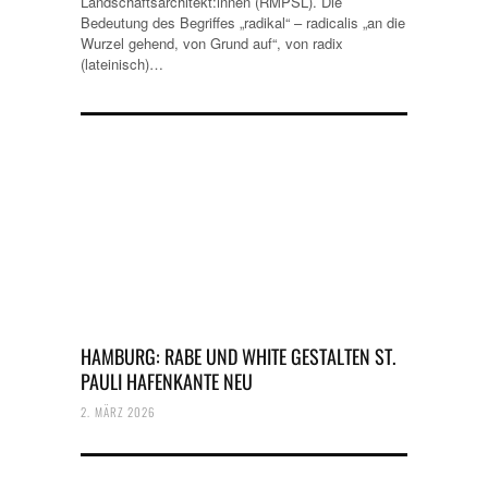
Landschaftsarchitekt:innen (RMPSL). Die
Bedeutung des Begriffes „radikal“ – radicalis „an die
Wurzel gehend, von Grund auf“, von radix
(lateinisch)…
HAMBURG: RABE UND WHITE GESTALTEN ST.
PAULI HAFENKANTE NEU
2. MÄRZ 2026