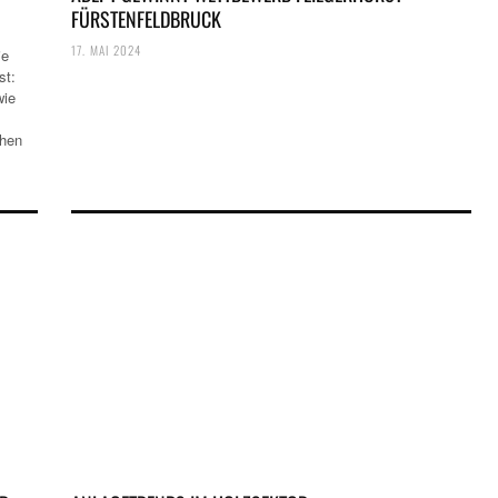
FÜRSTENFELDBRUCK
17. MAI 2024
ie
st:
wie
chen