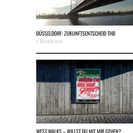
DÜSSELDORF: ZUKUNFTSENTSCHEID THB
2. OKTOBER 2024
WEST:WALKS – WILLST DU MIT MIR GEHEN?