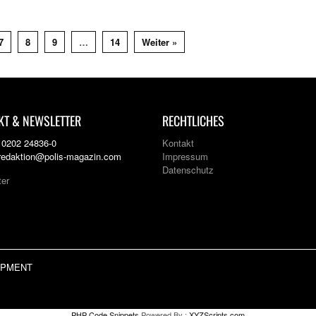
7
8
9
…
14
Weiter »
KT & NEWSLETTER
RECHTLICHES
: 0202 24836-0
Kontakt
 redaktion@polis-magazin.com
Impressum
Datenschutz
ter
LOPMENT
PHP Code Snippets
Powered By :
XYZScripts.com