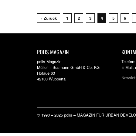
« Zurück
1
2
3
4
5
6
POLIS MAGAZIN
KONTA
polis Magazin
Telefon
Müller + Busmann GmbH & Co. KG
E-Mail:
Hofaue 63
Newslet
42103 Wuppertal
© 1990 – 2025 polis – MAGAZIN FÜR URBAN DEVE