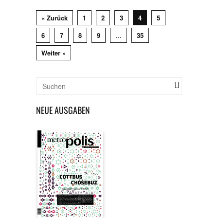
« Zurück
1
2
3
4
5
6
7
8
9
…
35
Weiter »
NEUE AUSGABEN