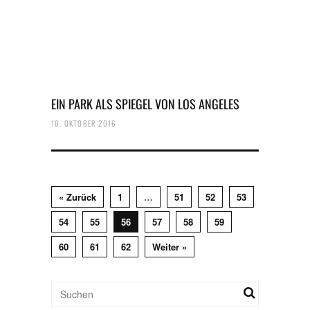
EIN PARK ALS SPIEGEL VON LOS ANGELES
10. OKTOBER 2016
« Zurück
1
…
51
52
53
54
55
56
57
58
59
60
61
62
Weiter »