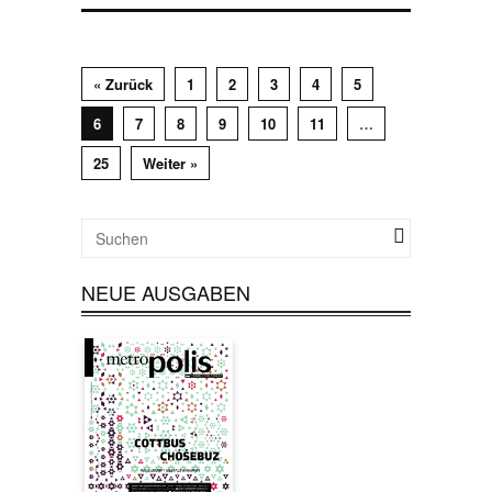
« Zurück
1
2
3
4
5
6
7
8
9
10
11
…
25
Weiter »
NEUE AUSGABEN