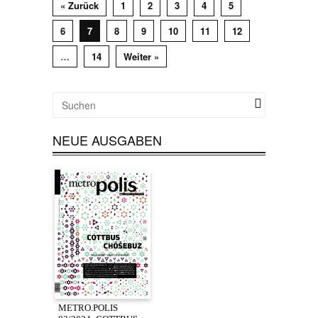
« Zurück
1
2
3
4
5
6
7
8
9
10
11
12
…
14
Weiter »
NEUE AUSGABEN
METRO.POLIS