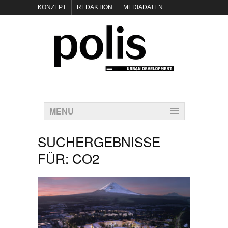
KONZEPT
REDAKTION
MEDIADATEN
NEWSLETTER
POLIS KEYNOTES
KONTAKT
DATENSCHUTZ
IMPRESSUM
MENU
SUCHERGEBNISSE
FÜR:
CO2