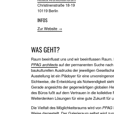
Christinenstraße 18-19
10119 Berlin
INFOS
Zur Website →
WAS GEHT?
Raum beeinflusst uns und wir beeinflussen Raum. I
PPAG architects
auf der permanenten Suche nach R
baukulturellen Ausdrucks der jeweiligen Gesellschaf
Ausstellung ist ein Plädoyer für eine unvoreinge
Sichtweise, die Entwicklung als Notwendigkeit sieht, 
Gerade angesichts der gegenwärtigen globalen He
des Büros fußt auf dem Vertrauen in die kollektive 
Weiterdenken Lösungen für eine gute Zukunft für
Die Vielfalt des Möglichkeitsraums wird von
PPAG
Weise dargestellt. Der Galerieraum selbst wird zu