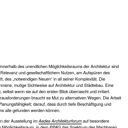
nnerhalb des unendlichen Möglichkeitsraums der Architektur sind
elevanz und gesellschaftlichem Nutzen, am Aufspüren des
t, des „notwendigen Neuen“ in all seiner Komplexität. Die
nommene, mutige Sichtweise auf Architektur und Städtebau. Eine
selbst wenn sie auf den ersten Blick überrascht und irritiert.
rausforderungen braucht es Mut zu alternativen Wegen. Die Arbeit
Planungsfähigkeit; darauf, dass durch tiefe Beschäftigung und
 uns alle gefunden werden können.
in der Ausstellung im
Aedes Architekturforum
auf besondere
m Möglichkeitsraum, in dem
PPAG
das Spektrum des Machbaren