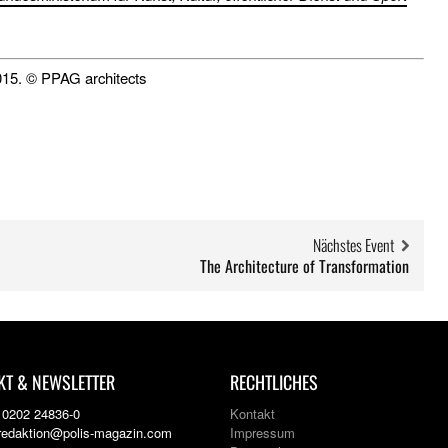
2015. © PPAG architects
Nächstes Event
The Architecture of Transformation
KT & NEWSLETTER
RECHTLICHES
: 0202 24836-0
Kontakt
 redaktion@polis-magazin.com
Impressum