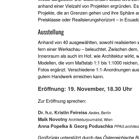
anhand einer Vielzahl von Projekten ergründen. Es
Projekte, die an Grenzen gehen und ihre Sphäre au
Preisklasse oder Realisierungshorizont – in Ecua
Ausstellung
Anhand von 40 ausgewählten, sowohl realisierten w
fern einer Werkschau – beleuchtet. Zwischen dem, 
Innenraum als auch im Hof, wie Architektur wirkt, 
Modellen, die vom Maßstab 1:1 bis 1:1000 reiche
Fotos ergänzt. Verschiedene 1:1-Anordnungen aus 
gutem Handwerk erreichen kann.
Eröffnung: 19. November, 18.30 Uhr
Zur Eröffnung sprechen:
Dr. h.c. Kristin Feireiss
, Berlin
Aedes
Maik Novotny
Architekturjournalist, Wien
Anna Popelka & Georg Poduschka
PPAG architec
Großzügig unterstützt durch das
Österreichische B