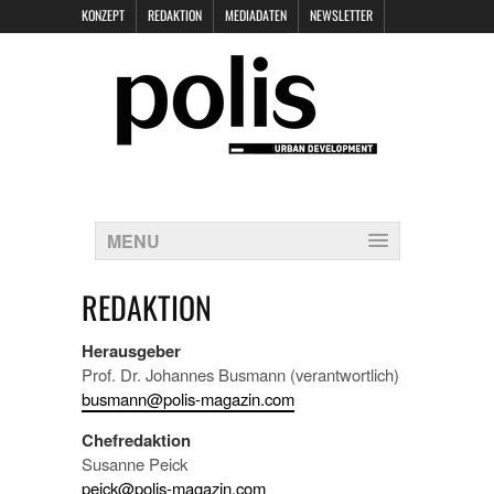
KONZEPT
REDAKTION
MEDIADATEN
NEWSLETTER
POLIS KEYNOTES
KONTAKT
DATENSCHUTZ
IMPRESSUM
MENU
REDAKTION
Herausgeber
Prof. Dr. Johannes Busmann (verantwortlich)
busmann@polis-magazin.com
Chefredaktion
Susanne Peick
peick@polis-magazin.com