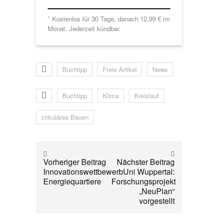
Kostenlos für 30 Tage, danach 12,99 € im
1
Monat. Jederzeit kündbar.
Buchtipp
Freie Artikel
News
Buchtipp
Klima
Kreislauf
zirkuläres Bauen
Vorheriger Beitrag
Nächster Beitrag
Innovationswettbewerb
Uni Wuppertal:
Energiequartiere
Forschungsprojekt
„NeuPlan“
vorgestellt