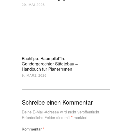
20. MAI 2026
Buchtipp: Raumpilot*in.
Gendergerechter Städtebau –
Handbuch für Planer*innen
9. MÄRZ 2026
Schreibe einen Kommentar
Deine E-Mail-Adresse wird nicht veröffentlicht.
Erforderliche Felder sind mit
*
markiert
Kommentar
*