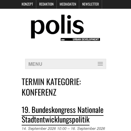
KONZEPT
REDAKTION
MEDIADATEN
NEWSLETTER
POLIS KEYNOTES
KONTAKT
DATENSCHUTZ
IMPRESSUM
MENU
TERMIN KATEGORIE:
KONFERENZ
19. Bundeskongress Nationale
Stadtentwicklungspolitik
14. September 2026 10:00
–
16. September 2026