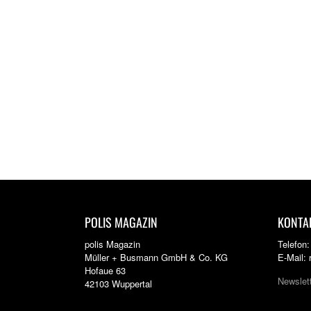
POLIS MAGAZIN
KONTA
polis Magazin
Telefon
Müller + Busmann GmbH & Co. KG
E-Mail:
Hofaue 63
Newslet
42103 Wuppertal