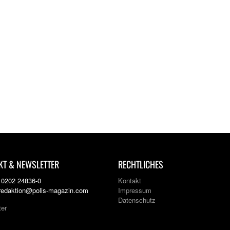
KT & NEWSLETTER
RECHTLICHES
: 0202 24836-0
Kontakt
 redaktion@polis-magazin.com
Impressum
Datenschutz
ter