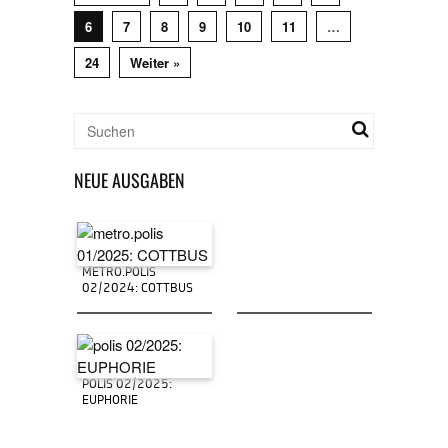
6
7
8
9
10
11
…
24
Weiter »
NEUE AUSGABEN
METRO.POLIS
02/2024: COTTBUS
POLIS 02/2025:
EUPHORIE