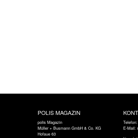
POLIS MAGAZIN
KONT
polis Magazin
Telefon
Müller + Busmann GmbH & Co. KG
E-Mail:
Hofaue 63