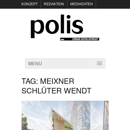
KONZEPT
REDAKTION
MEDIADATEN
NEWSLETTER
POLIS KEYNOTES
KONTAKT
DATENSCHUTZ
IMPRESSUM
MENU
TAG:
MEIXNER
SCHLÜTER WENDT