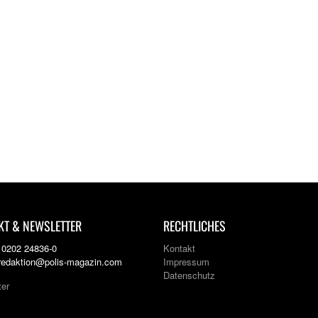
KT & NEWSLETTER
RECHTLICHES
: 0202 24836-0
Kontakt
 redaktion@polis-magazin.com
Impressum
Datenschutz
ter