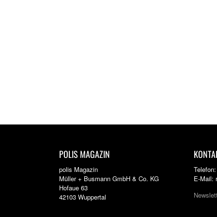
POLIS MAGAZIN
KONTA
polis Magazin
Telefon
Müller + Busmann GmbH & Co. KG
E-Mail:
Hofaue 63
Newslet
42103 Wuppertal