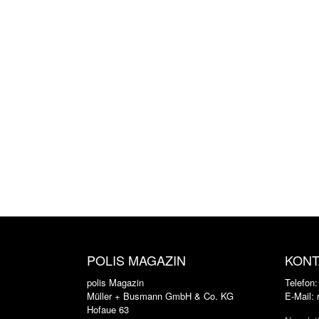
POLIS MAGAZIN
KONT
polis Magazin
Telefon
Müller + Busmann GmbH & Co. KG
E-Mail:
Hofaue 63