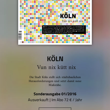
KÖLN
Vun nix kütt nix
Die Stadt Köln stellt sich städtebaulichen
Herausforderungen und setzt damit neue
Maßstäbe.
Sonderausgabe 01/2016
Ausverkauft | Im Abo 72 € / Jahr