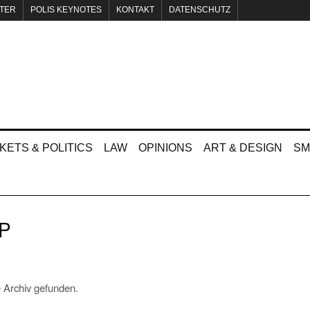
TER
POLIS KEYNOTES
KONTAKT
DATENSCHUTZ
KETS & POLITICS
LAW
OPINIONS
ART & DESIGN
SM
P
 Archiv gefunden.