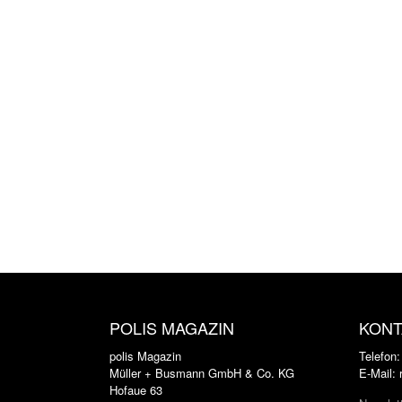
POLIS MAGAZIN
KONT
polis Magazin
Telefon
Müller + Busmann GmbH & Co. KG
E-Mail:
Hofaue 63