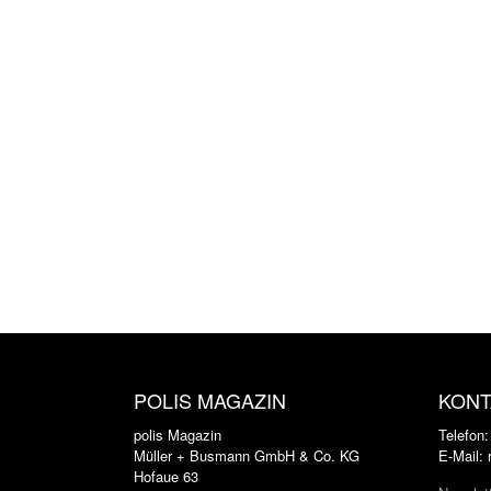
POLIS MAGAZIN
KONT
polis Magazin
Telefon
Müller + Busmann GmbH & Co. KG
E-Mail:
Hofaue 63