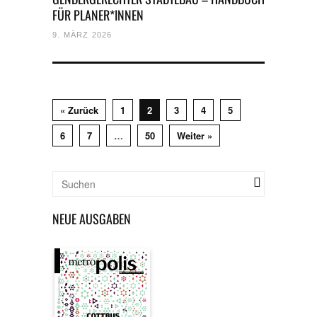
FÜR PLANER*INNEN
9. MÄRZ 2026
« Zurück
1
2
3
4
5
6
7
…
50
Weiter »
NEUE AUSGABEN