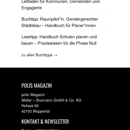
Leitfaden für Kommunen, Gemeinden und
Engagierte
Buchtipp: Raumpilot*in. Gendergerechter
Städtebau – Handbuch für Planer*innen
Lesetipp: Handbuch Schulen planen und
bauen – Praxiswissen für die Phase Null
zu allen Buchtipps →
POLIS MAGAZIN
polis Magazin
Müller + Busmann GmbH & Co. KG
Hofaue 63
42103 Wuppertal
KONTAKT & NEWSLETTER