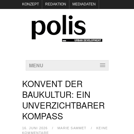
KONZEPT
REDAKTION
MEDIADATEN
NEWSLETTER
POLIS KEYNOTES
KONTAKT
DATENSCHUTZ
IMPRESSUM
MENU
KONVENT DER
BAUKULTUR: EIN
UNVERZICHTBARER
KOMPASS
16. JUNI 2026
/
MARIE SAMMET
/
KEINE
KOMMENTARE