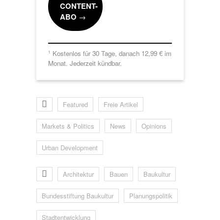
CONTENT-
ABO
→
Kostenlos für 30 Tage, danach 12,99 € im
1
Monat. Jederzeit kündbar.
Featured
Freie Artikel
Markets & Politics
News
Opinions
Urban Development
Architektur
Bauen
Baukultur
Bundesstiftung Baukultur
Planungspolitik
Stadtentwicklung