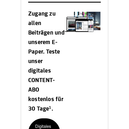
Zugang zu
allen
Beiträgen und
unserem E-
Paper. Teste
unser
digitales
CONTENT-
ABO
kostenlos für
1
30 Tage
.
Digitales