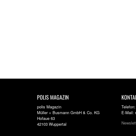
POLIS MAGAZIN
KONTA
polis Magazin
Telefon
Müller + Busmann GmbH & Co. KG
E-Mail:
Hofaue 63
Newslet
42103 Wuppertal