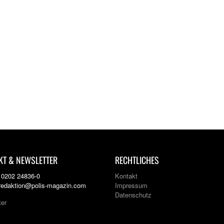
KT & NEWSLETTER
RECHTLICHES
: 0202 24836-0
Kontakt
 redaktion@polis-magazin.com
Impressum
Datenschutz
ter