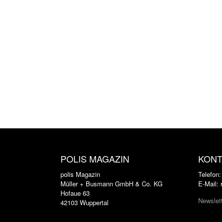
POLIS MAGAZIN
KONT
polis Magazin
Telefon
Müller + Busmann GmbH & Co. KG
E-Mail:
Hofaue 63
Newslet
42103 Wuppertal