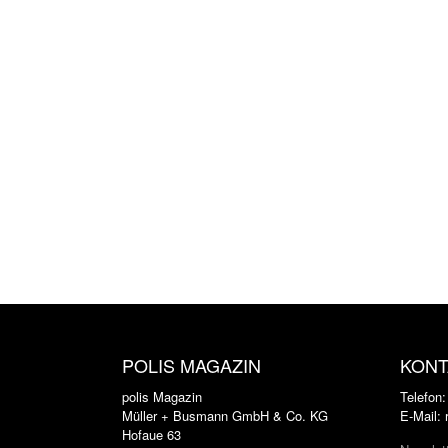
POLIS MAGAZIN
KONT
polis Magazin
Telefon
Müller + Busmann GmbH & Co. KG
E-Mail:
Hofaue 63