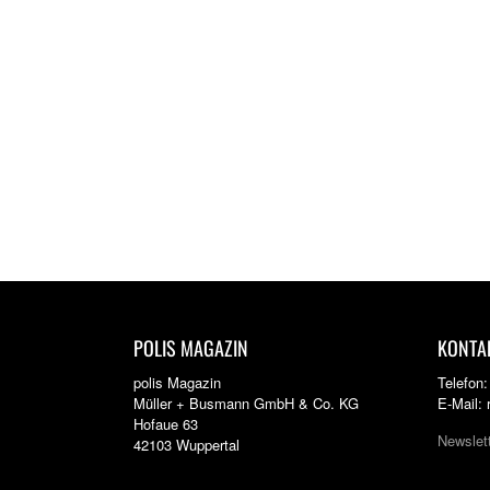
POLIS MAGAZIN
KONTA
polis Magazin
Telefon
Müller + Busmann GmbH & Co. KG
E-Mail:
Hofaue 63
Newslet
42103 Wuppertal