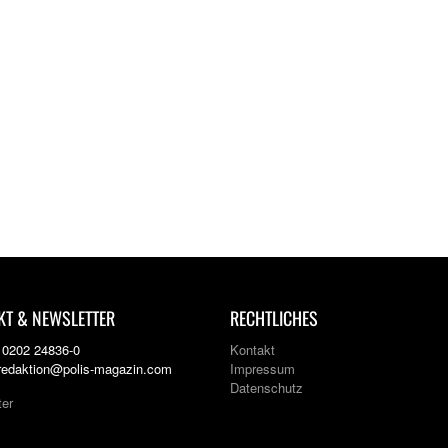
KT & NEWSLETTER
RECHTLICHES
: 0202 24836-0
Kontakt
 redaktion@polis-magazin.com
Impressum
Datenschutz
ter