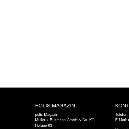
POLIS MAGAZIN
KONT
polis Magazin
Telefon
Müller + Busmann GmbH & Co. KG
E-Mail:
Hofaue 63