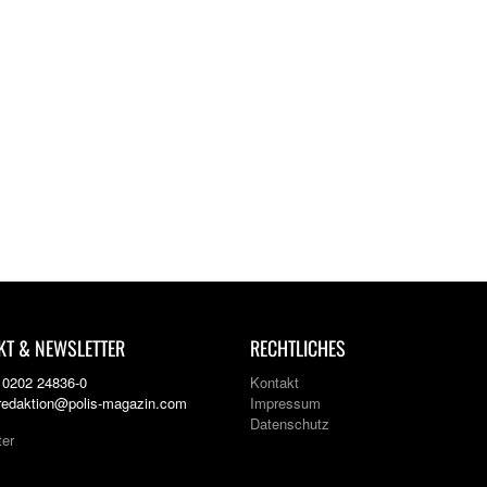
KT & NEWSLETTER
RECHTLICHES
: 0202 24836-0
Kontakt
 redaktion@polis-magazin.com
Impressum
Datenschutz
ter