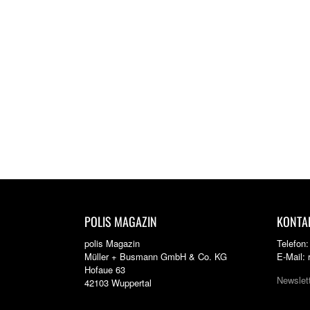
POLIS MAGAZIN
KONTA
polis Magazin
Telefon
Müller + Busmann GmbH & Co. KG
E-Mail:
Hofaue 63
Newslet
42103 Wuppertal