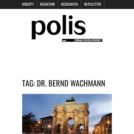
KONZEPT
REDAKTION
MEDIADATEN
NEWSLETTER
POLIS KEYNOTES
KONTAKT
DATENSCHUTZ
IMPRESSUM
TAG:
DR. BERND WACHMANN