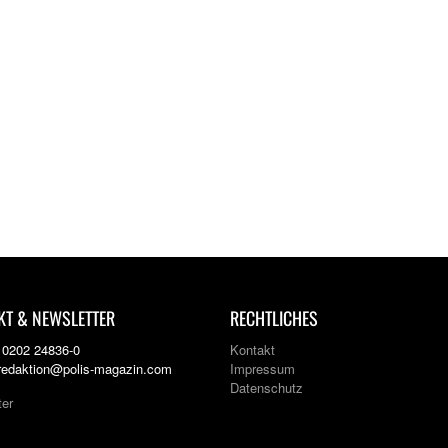
KT & NEWSLETTER
RECHTLICHES
: 0202 24836-0
Kontakt
 redaktion@polis-magazin.com
Impressum
Datenschutz
ter