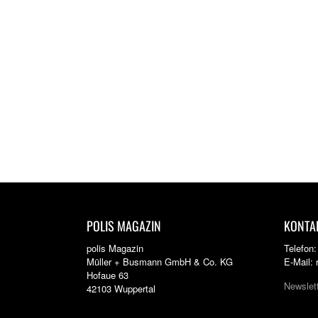
POLIS MAGAZIN
KONTA
polis Magazin
Telefon
Müller + Busmann GmbH & Co. KG
E-Mail:
Hofaue 63
Newslet
42103 Wuppertal