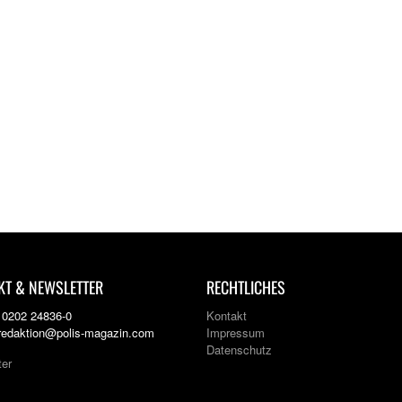
KT & NEWSLETTER
RECHTLICHES
: 0202 24836-0
Kontakt
 redaktion@polis-magazin.com
Impressum
Datenschutz
ter