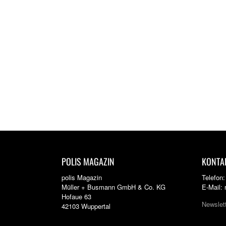
POLIS MAGAZIN
KONTA
polis Magazin
Telefon
Müller + Busmann GmbH & Co. KG
E-Mail:
Hofaue 63
Newslet
42103 Wuppertal