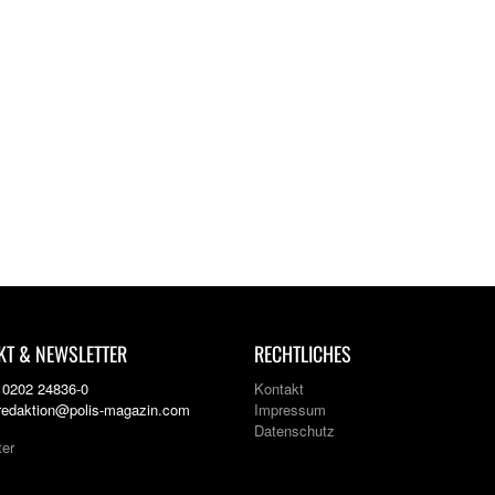
KT & NEWSLETTER
RECHTLICHES
: 0202 24836-0
Kontakt
 redaktion@polis-magazin.com
Impressum
Datenschutz
ter