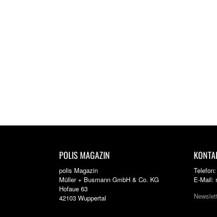
POLIS MAGAZIN
KONTA
polis Magazin
Telefon
Müller + Busmann GmbH & Co. KG
E-Mail:
Hofaue 63
Newslet
42103 Wuppertal