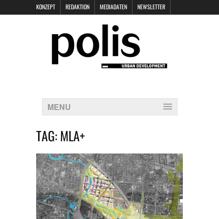
KONZEPT
REDAKTION
MEDIADATEN
NEWSLETTER
POLIS KEYNOTES
KONTAKT
DATENSCHUTZ
IMPRESSUM
MENU
TAG:
MLA+