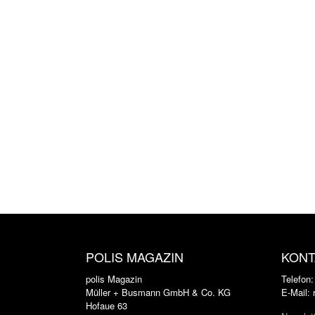
POLIS MAGAZIN
KONT
polis Magazin
Telefon
Müller + Busmann GmbH & Co. KG
E-Mail:
Hofaue 63