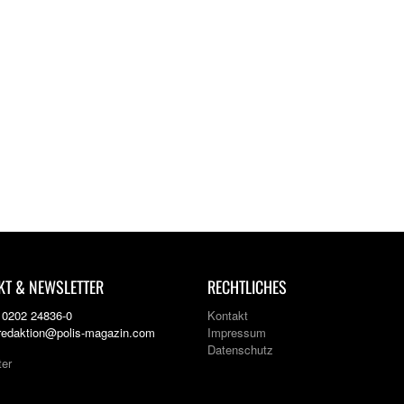
KT & NEWSLETTER
RECHTLICHES
: 0202 24836-0
Kontakt
 redaktion@polis-magazin.com
Impressum
Datenschutz
ter