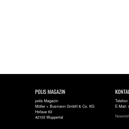
POLIS MAGAZIN
KONTA
polis Magazin
Telefon
Müller + Busmann GmbH & Co. KG
E-Mail:
Hofaue 63
Newslet
42103 Wuppertal