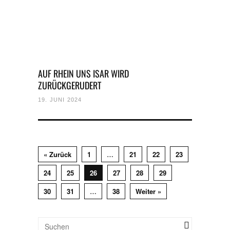
AUF RHEIN UNS ISAR WIRD
ZURÜCKGERUDERT
19. JUNI 2024
« Zurück
1
…
21
22
23
24
25
26
27
28
29
30
31
…
38
Weiter »