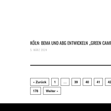
KÖLN: BEMA UND ABG ENTWICKELN „GREEN CAM
5. MÄRZ 2024
« Zurück
1
…
39
40
41
4
178
Weiter »