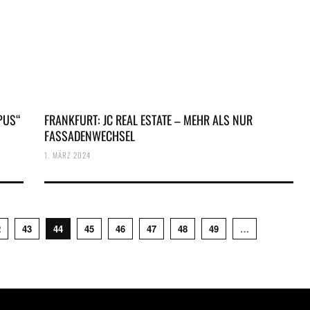
PUS“
FRANKFURT: JC REAL ESTATE – MEHR ALS NUR
FASSADENWECHSEL
1. MÄRZ 2024
2
43
44
45
46
47
48
49
…