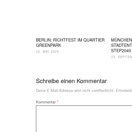
BERLIN: RICHTFEST IM QUARTIER
MÜNCHEN
GREENPARK
STADTEN
STEP2040
16. MAI 2025
23. SEPTE
Schreibe einen Kommentar
Deine E-Mail-Adresse wird nicht veröffentlicht.
Erforderl
Kommentar
*