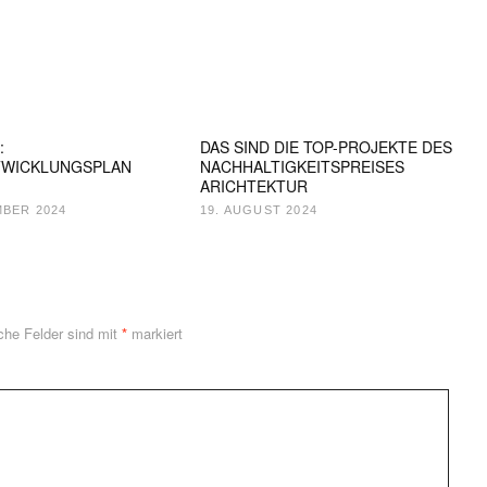
:
DAS SIND DIE TOP-PROJEKTE DES
TWICKLUNGSPLAN
NACHHALTIGKEITSPREISES
ARICHTEKTUR
MBER 2024
19. AUGUST 2024
iche Felder sind mit
*
markiert