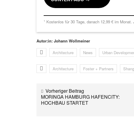
Kostenlos für 30 Tage, danach 12,99 € im Monat. J
1
Autor:in: Johann Wollmeiner
Architecture
News
Urban Developme
Architecture
Foster + Partners
Shang
Vorheriger Beitrag
MORINGA HAMBURG HAFENCITY:
HOCHBAU STARTET