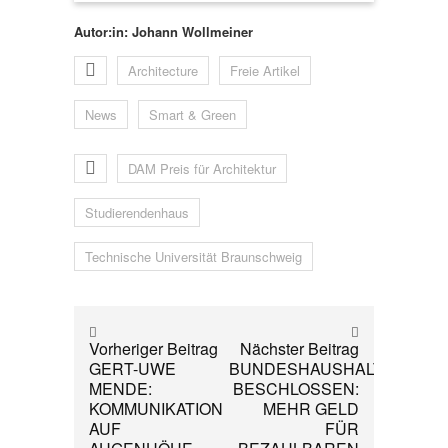
Autor:in: Johann Wollmeiner
Architecture
Freie Artikel
News
Smart & Green
DAM Preis für Architektur
Studierendenhaus
Technische Universität Braunschweig
Vorheriger Beitrag
Nächster Beitrag
GERT-UWE
BUNDESHAUSHALT
MENDE:
BESCHLOSSEN:
KOMMUNIKATION
MEHR GELD
AUF
FÜR