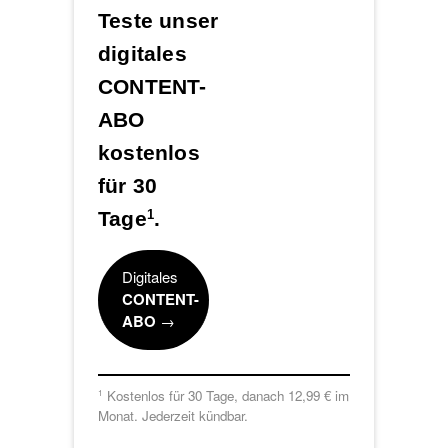
Teste unser
digitales
CONTENT-
ABO
kostenlos
für 30
Tage
.
1
Digitales
CONTENT-
ABO
→
Kostenlos für 30 Tage, danach 12,99 € im
1
Monat. Jederzeit kündbar.