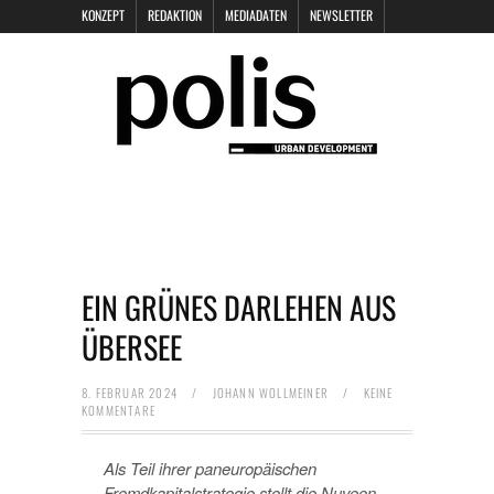
KONZEPT
REDAKTION
MEDIADATEN
NEWSLETTER
POLIS KEYNOTES
KONTAKT
DATENSCHUTZ
IMPRESSUM
EIN GRÜNES DARLEHEN AUS
ÜBERSEE
8. FEBRUAR 2024
/
JOHANN WOLLMEINER
/
KEINE
KOMMENTARE
Als Teil ihrer paneuropäischen
Fremdkapitalstrategie stellt die Nuveen