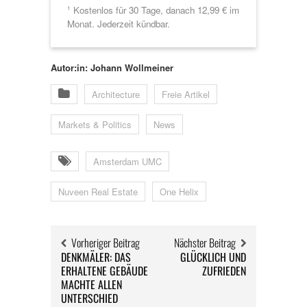
Kostenlos für 30 Tage, danach 12,99 € im
1
Monat. Jederzeit kündbar.
Autor:in: Johann Wollmeiner
Architecture
Freie Artikel
Markets & Politics
News
Amsterdam UMC
Nuveen Real Estate
One Helix
Vorheriger Beitrag
Nächster Beitrag
DENKMÄLER: DAS
GLÜCKLICH UND
ERHALTENE GEBÄUDE
ZUFRIEDEN
MACHTE ALLEN
UNTERSCHIED