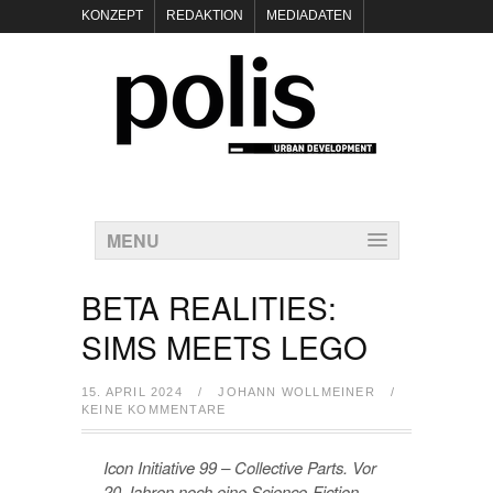
KONZEPT
REDAKTION
MEDIADATEN
NEWSLETTER
POLIS KEYNOTES
KONTAKT
DATENSCHUTZ
IMPRESSUM
MENU
BETA REALITIES:
SIMS MEETS LEGO
15. APRIL 2024
/
JOHANN WOLLMEINER
/
KEINE KOMMENTARE
Icon Initiative 99 – Collective Parts. Vor
20 Jahren noch eine Science-Fiction