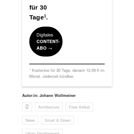
für 30
Tage
.
1
Digitales
CONTENT-
ABO
→
Kostenlos für 30 Tage, danach 12,99 € im
1
Monat. Jederzeit kündbar.
Autor:in: Johann Wollmeiner
Architecture
Freie Artikel
News
Smart & Green
Urban Development