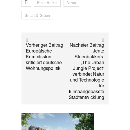
Freie Artikel
News
Smart & Green
Vorheriger Beitrag
Nächster Beitrag
Europäische
Jente
Kommission
Steenbakkers:
kritisiert deutsche
„The Urban
Wohnungspolitik
Jungle Project“
verbindet Natur
und Technologie
für
klimaangepasste
Stadtentwicklung