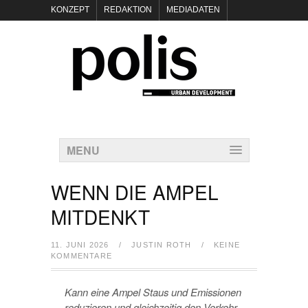
KONZEPT
REDAKTION
MEDIADATEN
NEWSLETTER
POLIS KEYNOTES
KONTAKT
DATENSCHUTZ
IMPRESSUM
MENU
WENN DIE AMPEL
MITDENKT
11. JUNI 2026
/
JUSTIN ROTH
/
KEINE
KOMMENTARE
Kann eine Ampel Staus und Emissionen
reduzieren und gleichzeitig den Verkehr