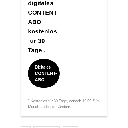
digitales
CONTENT-
ABO
kostenlos
für 30
Tage
.
1
Digitales
CONTENT-
ABO
→
Kostenlos für 30 Tage, danach 12,99 € im
1
Monat. Jederzeit kündbar.