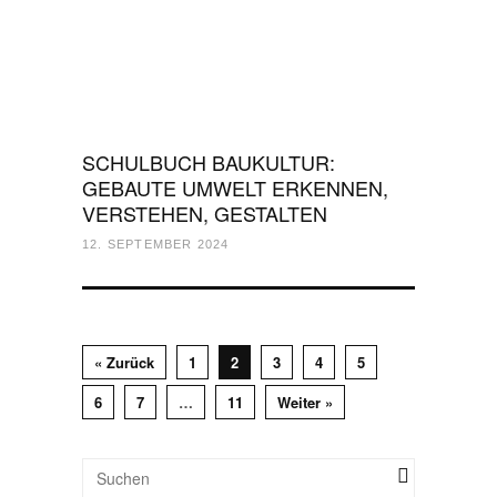
SCHULBUCH BAUKULTUR:
GEBAUTE UMWELT ERKENNEN,
VERSTEHEN, GESTALTEN
12. SEPTEMBER 2024
« Zurück
1
2
3
4
5
6
7
…
11
Weiter »