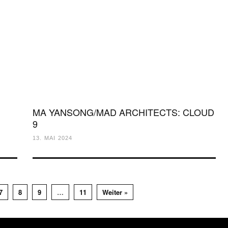
MA YANSONG/MAD ARCHITECTS: CLOUD
9
13. MAI 2024
7
8
9
…
11
Weiter »