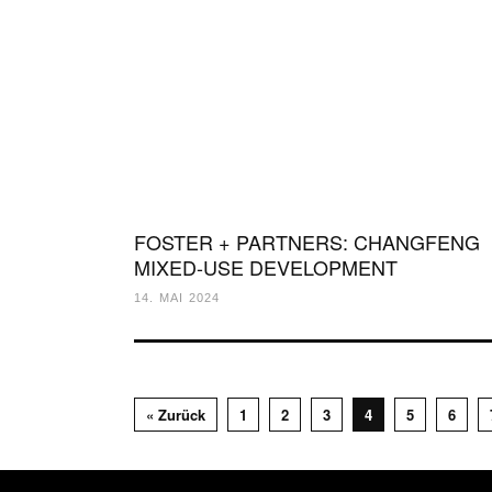
FOSTER + PARTNERS: CHANGFENG
MIXED-USE DEVELOPMENT
14. MAI 2024
« Zurück
1
2
3
4
5
6