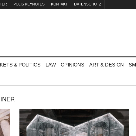
TER
POLIS KEYNOTES
KONTAKT
DATENSCHUTZ
KETS & POLITICS
LAW
OPINIONS
ART & DESIGN
SM
INER